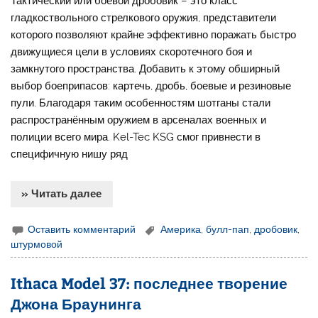
Тактический или боевой дробовик – это класс
гладкоствольного стрелкового оружия, представители
которого позволяют крайне эффективно поражать быстро
движущиеся цели в условиях скоротечного боя и
замкнутого пространства. Добавить к этому обширный
выбор боеприпасов: картечь, дробь, боевые и резиновые
пули. Благодаря таким особенностям шотганы стали
распространённым оружием в арсеналах военных и
полиции всего мира. Kel-Tec KSG смог привнести в
специфичную нишу ряд
» Читать далее
Оставить комментарий
Америка
,
булл-пап
,
дробовик
,
штурмовой
Ithaca Model 37: последнее творение
Джона Браунинга