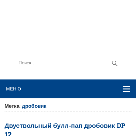
МЕНЮ
Метка:
дробовик
Двуствольный булл-пап дробовик DP
12