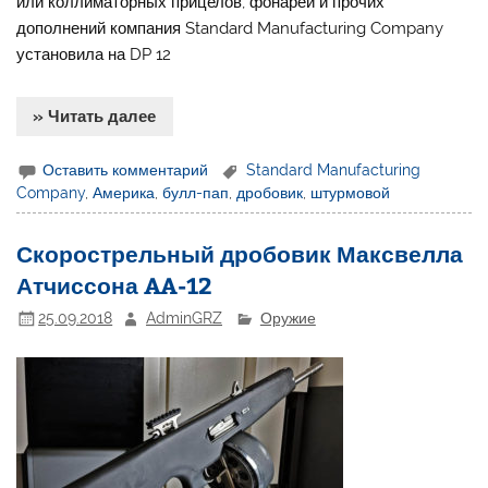
или коллиматорных прицелов, фонарей и прочих
дополнений компания Standard Manufacturing Company
установила на DP 12
» Читать далее
Оставить комментарий
Standard Manufacturing
Company
,
Америка
,
булл-пап
,
дробовик
,
штурмовой
Скорострельный дробовик Максвелла
Атчиссона AA-12
25.09.2018
AdminGRZ
Оружие