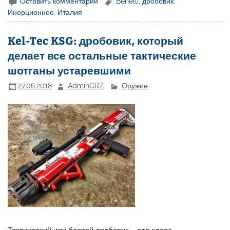
Оставить комментарий
Benelli
,
дробовик
,
Инерционное
,
Италия
Kel-Tec KSG: дробовик, который
делает все остальные тактические
шотганы устаревшими
27.06.2018
AdminGRZ
Оружие