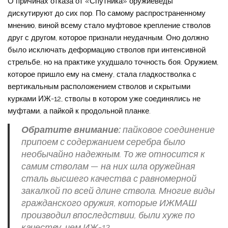
О причинах отказа от «Спутника» оружиеведы
дискутируют до сих пор. По самому распространенному
мнению, виной всему стало муфтовое крепление стволов
друг с другом, которое признали неудачным. Оно должно
было исключать деформацию стволов при интенсивной
стрельбе, но на практике ухудшало точность боя. Оружием,
которое пришло ему на смену, стала гладкостволка с
вертикальным расположением стволов и скрытыми
курками ИЖ-12, стволы в котором уже соединялись не
муфтами, а пайкой к продольной планке.
Обратите внимание:
пайковое соединение
припоем с содержанием серебра было
необычайно надежным. То же относится к
самим стволам — на них шла оружейная
сталь высшего качества с равномерной
закалкой по всей длине ствола. Многие виды
гражданского оружия, которые ИЖМАШ
производил впоследствии, были хуже по
качеству, чем ИЖ-12.