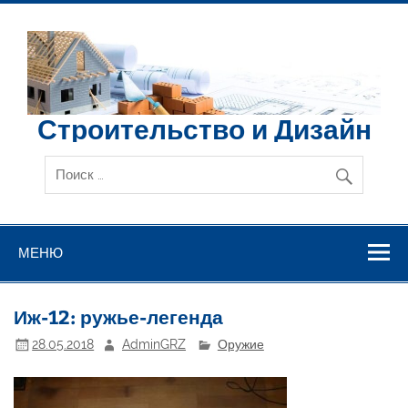
Перейти
к
содержимому
Строительство и Дизайн
МЕНЮ
Иж-12: ружье-легенда
28.05.2018
AdminGRZ
Оружие