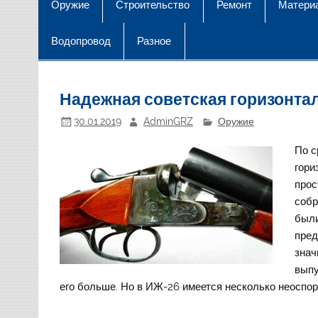
Оружие
Строительство
Ремонт
Матери
Водопровод
Разное
Надежная советская горизонта
30.01.2019
AdminGRZ
Оружие
По с
гори
прос
собр
были
пред
знач
выпу
его больше. Но в ИЖ-26 имеется несколько неоспор