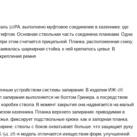
аль 50РА, выполнено муфтовое соединение в казеннике, где
ифтом. Основная ствольная часть соединена планками. Одна
при этом считается прицельной. Планка, расположенная снизу,
паивалась шарнирная стойка, к ней крепилось цевье. В
крепления ремня.
енным устройством системы запирания. В изделии ИЖ-26
ап запирания выполняется не болтом Гринера, а посредством
 коробки ствола. В момент закрытия она надвигается на малый
езом казенника. Планка верхнего запирания, приводимая в
ья, фиксирует подствольные крюки, как и запорная планка,
ирине, стволы с боков охватывает больше, что защищает руку
Ж-54, 26-я модель отличается изяществом форм, улучшенной