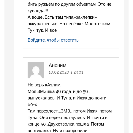
бить ружьём по другим объектам. Это не
кувалда!!!
А воще…Есть там типа»заклёпки»
аккуратненько…На пенёчке…Молоточком.
Тук, тук. И всё.
Войдите, чтобы ответить
Аноним
10.02.2020 в 23:01
Не верь кАзлам.
Моя ЗМЗшка 46 года. и до 56…
выпускалась. И Тула, и Ижак до почти
60-х.
Там перехлест….ЗМЗ… потом Ижак, потом
Тула…Они перехлестнулись .И. почти в
конце 50…Двухстволка пошла. Потом
вертикалка. Ну и похоронили