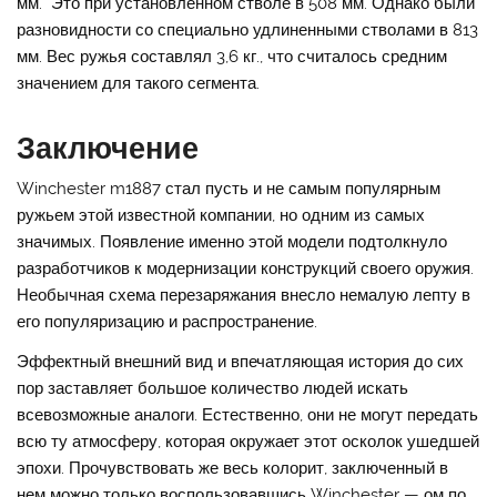
мм. Это при установленном стволе в 508 мм. Однако были
разновидности со специально удлиненными стволами в 813
мм. Вес ружья составлял 3,6 кг., что считалось средним
значением для такого сегмента.
Заключение
Winchester m1887 стал пусть и не самым популярным
ружьем этой известной компании, но одним из самых
значимых. Появление именно этой модели подтолкнуло
разработчиков к модернизации конструкций своего оружия.
Необычная схема перезаряжания внесло немалую лепту в
его популяризацию и распространение.
Эффектный внешний вид и впечатляющая история до сих
пор заставляет большое количество людей искать
всевозможные аналоги. Естественно, они не могут передать
всю ту атмосферу, которая окружает этот осколок ушедшей
эпохи. Прочувствовать же весь колорит, заключенный в
нем можно только воспользовавшись Winchester — ом по