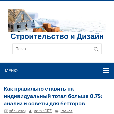
Перейти
к
содержимому
Строительство и Дизайн
МЕНЮ
Как правильно ставить на
индивидуальный тотал больше 0.75:
анализ и советы для бетторов
06.12.2024
AdminGRZ
Разное