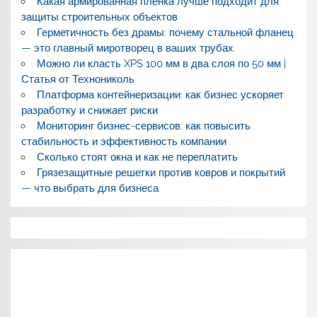
Какая армированная пленка лучше подходит для
защиты строительных объектов
Герметичность без драмы: почему стальной фланец
— это главный миротворец в ваших трубах.
Можно ли класть XPS 100 мм в два слоя по 50 мм |
Статья от Технониколь
Платформа контейнеризации: как бизнес ускоряет
разработку и снижает риски
Мониторинг бизнес-сервисов: как повысить
стабильность и эффективность компании
Сколько стоят окна и как не переплатить
Грязезащитные решетки против ковров и покрытий
— что выбрать для бизнеса