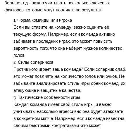
больше 0.75, важно учитывать несколько ключевых
факторов, которые могут повлиять на результат:
Форма команды или игрока
Если вы ставите на команду, важно оценить её
текущую форму. Например, если команда активно
забивает в последних играх, это может повысить
вероятность того, что она наберет нужное количество
голов.
Силы соперников
Против кого играет ваша команда? Если соперник слаб,
это может повлиять на количество голов или очков. Не
забывайте анализировать стиль игры обеих команд, их
атакующие и защитные качества.
Тактические особенности игры
Каждая команда имеет свой стиль игры, и важно
учитывать, насколько агрессивно она будет атаковать
в конкретном матче. Например, если команда известна
своими быстрыми контратаками, это может