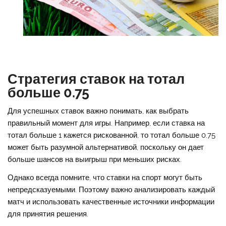
Стратегия ставок на тотал
больше 0.75
Для успешных ставок важно понимать, как выбрать
правильный момент для игры. Например, если ставка на
тотал больше 1 кажется рискованной, то тотал больше 0.75
может быть разумной альтернативой, поскольку он дает
больше шансов на выигрыш при меньших рисках.
Однако всегда помните, что ставки на спорт могут быть
непредсказуемыми. Поэтому важно анализировать каждый
матч и использовать качественные источники информации
для принятия решения.