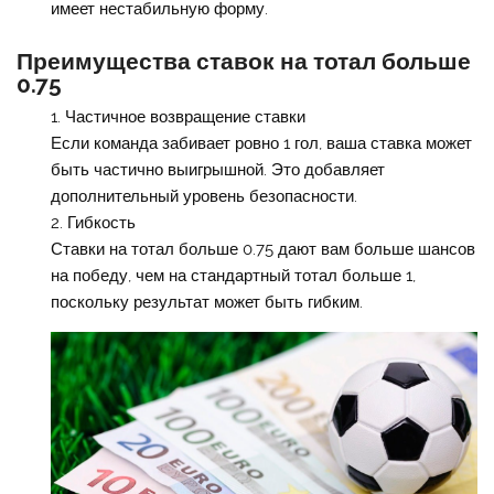
имеет нестабильную форму.
Преимущества ставок на тотал больше
0.75
Частичное возвращение ставки
Если команда забивает ровно 1 гол, ваша ставка может
быть частично выигрышной. Это добавляет
дополнительный уровень безопасности.
Гибкость
Ставки на тотал больше 0.75 дают вам больше шансов
на победу, чем на стандартный тотал больше 1,
поскольку результат может быть гибким.