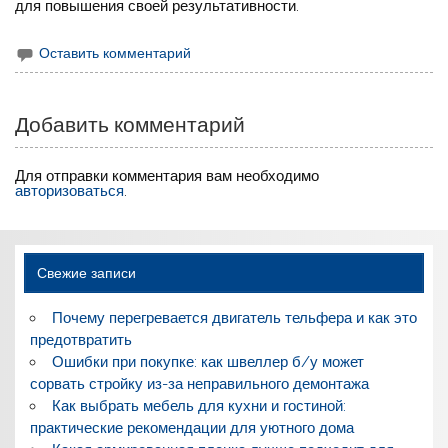
для повышения своей результативности.
Оставить комментарий
Добавить комментарий
Для отправки комментария вам необходимо
авторизоваться
.
Свежие записи
Почему перегревается двигатель тельфера и как это
предотвратить
Ошибки при покупке: как швеллер б/у может
сорвать стройку из-за неправильного демонтажа
Как выбрать мебель для кухни и гостиной:
практические рекомендации для уютного дома