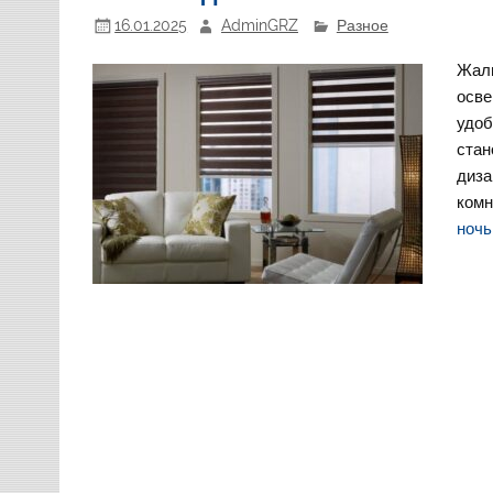
16.01.2025
AdminGRZ
Разное
Жалю
осве
удоб
стан
диза
комн
ночь