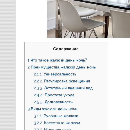
Содержание
1
Что такое жалюзи день-ночь?
2
Преимущества жалюзи день-ночь
2.1
1. Универсальность
2.2
2. Регулировка освещения
2.3
3. Эстетичный внешний вид
2.4
4. Простота ухода
2.5
5. Долговечность
3
Виды жалюзи день-ночь
3.1
1. Рулонные жалюзи
3.2
2. Кассетные жалюзи
3.3
3. Мини-жалюзи