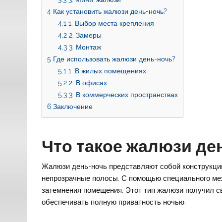
4
Как установить жалюзи день-ночь?
4.1
1. Выбор места крепления
4.2
2. Замеры
4.3
3. Монтаж
5
Где использовать жалюзи день-ночь?
5.1
1. В жилых помещениях
5.2
2. В офисах
5.3
3. В коммерческих пространствах
6
Заключение
Что такое жалюзи де
Жалюзи день-ночь представляют собой конструкцию
непрозрачные полосы. С помощью специального мех
затемнения помещения. Этот тип жалюзи получил св
обеспечивать полную приватность ночью.