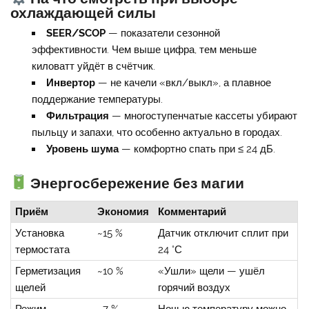
охлаждающей силы
SEER/SCOP
— показатели сезонной
эффективности. Чем выше цифра, тем меньше
киловатт уйдёт в счётчик.
Инвертор
— не качели «вкл/выкл», а плавное
поддержание температуры.
Фильтрация
— многоступенчатые кассеты убирают
пыльцу и запахи, что особенно актуально в городах.
Уровень шума
— комфортно спать при ≤ 24 дБ.
Энергосбережение без магии
Приём
Экономия
Комментарий
Установка
~15 %
Датчик отключит сплит при
термостата
24 °С
Герметизация
~10 %
«Ушли» щели — ушёл
щелей
горячий воздух
Режим
~7 %
Ночью температуру можно