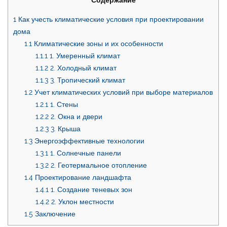
1
Как учесть климатические условия при проектировании
дома
1.1
Климатические зоны и их особенности
1.1.1
1. Умеренный климат
1.1.2
2. Холодный климат
1.1.3
3. Тропический климат
1.2
Учет климатических условий при выборе материалов
1.2.1
1. Стены
1.2.2
2. Окна и двери
1.2.3
3. Крыша
1.3
Энергоэффективные технологии
1.3.1
1. Солнечные панели
1.3.2
2. Геотермальное отопление
1.4
Проектирование ландшафта
1.4.1
1. Создание теневых зон
1.4.2
2. Уклон местности
1.5
Заключение